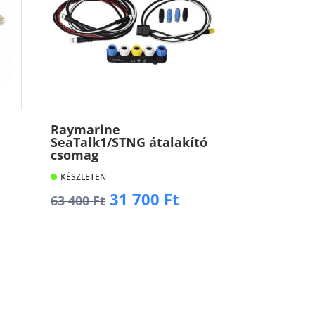
Raymarine
SeaTalk1/STNG átalakító
csomag
KÉSZLETEN
rent
Original
Current
31 700
Ft
63 400
Ft
ce
price
price
was:
is:
Kosárba
63
31
 Ft.
400 Ft.
700 Ft.