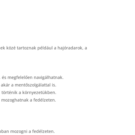
zek közé tartoznak például a hajóradarok, a
, és megfelelően navigálhatnak.
akár a mentőszolgálattal is.
i történik a környezetükben.
an mozoghatnak a fedélzeten.
abban mozogni a fedélzeten.