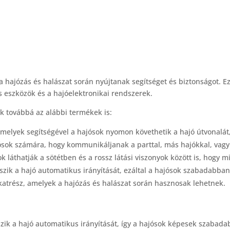
 hajózás és halászat során nyújtanak segítséget és biztonságot. E
s eszközök és a hajóelektronikai rendszerek.
 továbbá az alábbi termékek is:
 amelyek segítségével a hajósok nyomon követhetik a hajó útvonalát
ósok számára, hogy kommunikáljanak a parttal, más hajókkal, vagy 
 láthatják a sötétben és a rossz látási viszonyok között is, hogy m
szik a hajó automatikus irányítását, ezáltal a hajósok szabadabb
katrész, amelyek a hajózás és halászat során hasznosak lehetnek.
zik a hajó automatikus irányítását, így a hajósok képesek szabad