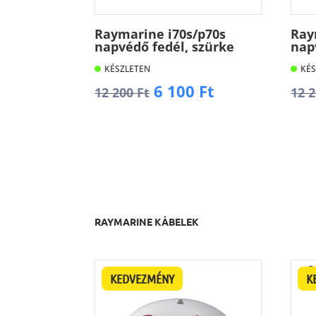
Raymarine i70s/p70s
Ray
napvédő fedél, szürke
nap
KÉSZLETEN
KÉS
Original
Current
6 100
Ft
12 200
Ft
12 
price
price
was:
is:
Kosárba
K
12
6
200 Ft.
100 Ft.
RAYMARINE KÁBELEK
KEDVEZMÉNY
K