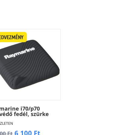
EDVEZMÉNY
marine i70/p70
védő fedél, szürke
ZLETEN
Original
Current
6 100
Ft
200
Ft