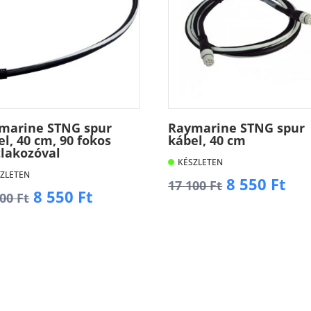
marine STNG spur
Raymarine STNG spur
l, 40 cm, 90 fokos
kábel, 40 cm
tlakozóval
KÉSZLETEN
ZLETEN
Original
Cur
8 550
Ft
17 100
Ft
Original
Current
8 550
Ft
100
Ft
price
pri
price
price
was:
is:
Kosárba
was:
is:
17
8
osárba
17
8
100 Ft.
550
100 Ft.
550 Ft.