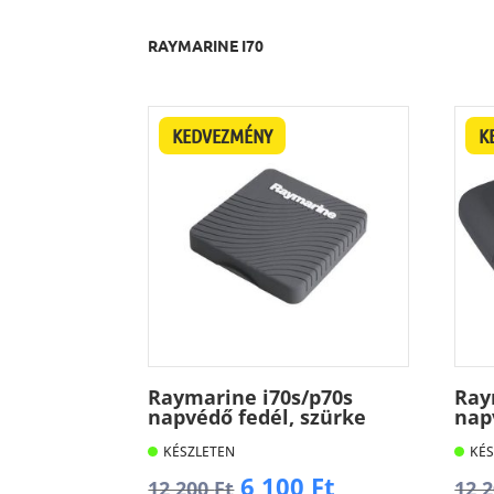
RAYMARINE I70
KEDVEZMÉNY
K
Raymarine i70s/p70s
Ray
napvédő fedél, szürke
nap
KÉSZLETEN
KÉS
Original
Current
6 100
Ft
12 200
Ft
12 