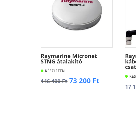
Raymarine Micronet
Ray
STNG átalakító
kábe
csa
KÉSZLETEN
KÉS
Original
Current
73 200
Ft
146 400
Ft
17 
price
price
was:
is:
Kosárba
146
73
K
400 Ft.
200 Ft.