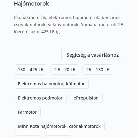
Hajómotorok
Csónakmotorok, elektromos hajómotorok, benzines
csónakmotorok, villanymotorok, Yamaha motorok 2.5
lóerőtől akár 425 LE-ig.
Segítség a vásárláshoz
150 – 425 LE
2,5 - 20 LE
25 – 130 LE
Elektromos hajómotor, külmotor
Elektromos podmotor
ePropulsion
Farmotor
Minn Kota hajómotorok, csónakmotorok