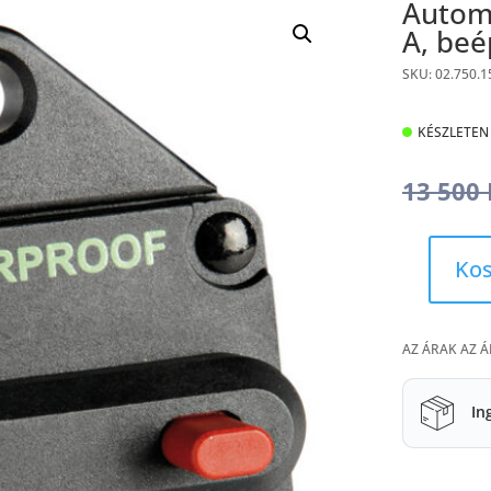
Automa
A, beé
SKU: 02.750.1
KÉSZLETEN
13 500
Kos
Automata
csörlő
biztosíték,
AZ ÁRAK AZ 
150
A,
beépíthető
In
mennyiség