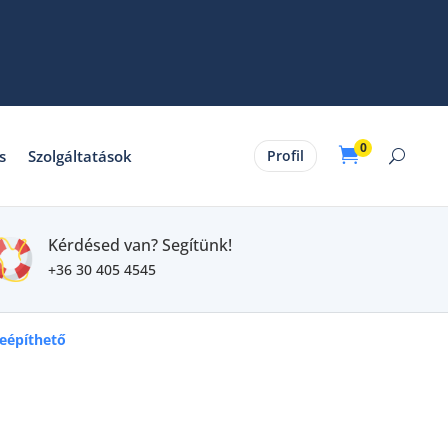
0

s
Szolgáltatások
Profil
Kérdésed van? Segítünk!
+36 30 405 4545
beépíthető