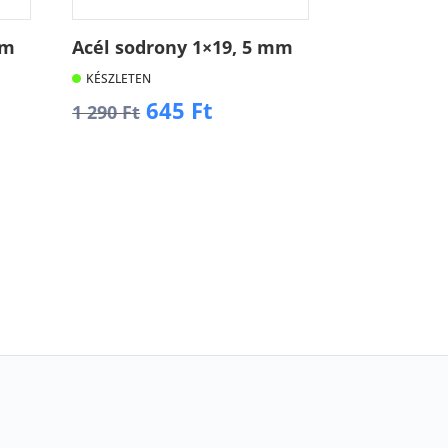
mm
Acél sodrony 1×19, 5 mm
KÉSZLETEN
t
Original
Current
645
Ft
1 290
Ft
price
price
was:
is:
Kosárba
1
645 Ft.
290 Ft.