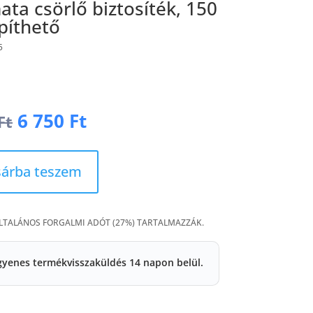
ta csörlő biztosíték, 150
píthető
5
Original
Current
6 750
Ft
Ft
price
price
was:
is:
13
6
árba teszem
500 Ft.
750 Ft.
ÁLTALÁNOS FORGALMI ADÓT (27%) TARTALMAZZÁK.
gyenes termékvisszaküldés 14 napon belül.