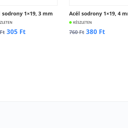
l sodrony 1×19, 3 mm
Acél sodrony 1×19, 4 
ZLETEN
KÉSZLETEN
Original
Current
Original
Curren
305
Ft
380
Ft
Ft
760
Ft
price
price
price
price
was:
is:
was:
is:
osárba
Kosárba
610 Ft.
305 Ft.
760 Ft.
380 Ft.