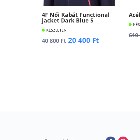
4F Női Kabát Functional
Acé
jacket Dark Blue S
KÉS
KÉSZLETEN
610
Original
Current
20 400
Ft
40 800
Ft
price
price
K
was:
is:
Kosárba
40
20
800 Ft.
400 Ft.