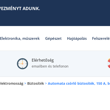
VEZMÉNYT ADUNK.
Elektronika, műszerek
Gépészet
Hajóápolás
Felszerelé
Elérhetőség
emailben és telefonon
elektromosság
>
Biztosíték
>
Automata csörlő biztosíték, 150 A, 