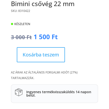
Bimini csővég 22 mm
SKU: 8310422
KÉSZLETEN
Original
Current
1 500
Ft
3 000
Ft
price
price
was:
is:
3
1
Kosárba teszem
000 Ft.
500 Ft.
Bimini
csővég
22
AZ ÁRAK AZ ÁLTALÁNOS FORGALMI ADÓT (27%)
mm
TARTALMAZZÁK.
mennyiség
Ingyenes termékvisszaküldés 14 napon
belül.