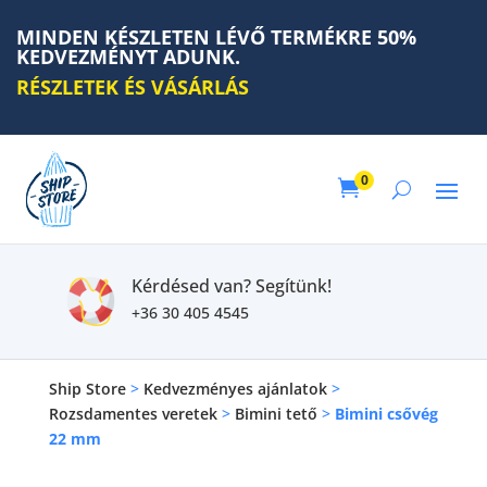
MINDEN KÉSZLETEN LÉVŐ TERMÉKRE 50%
KEDVEZMÉNYT ADUNK.
RÉSZLETEK ÉS VÁSÁRLÁS
0

Kérdésed van? Segítünk!
+36 30 405 4545
Ship Store
>
Kedvezményes ajánlatok
>
Rozsdamentes veretek
>
Bimini tető
>
Bimini csővég
22 mm