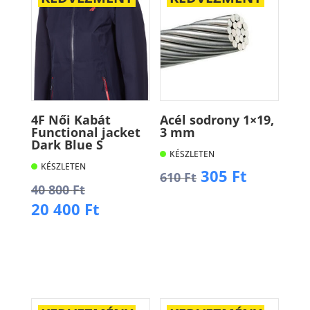
4F Női Kabát
Acél sodrony 1×19,
Functional jacket
3 mm
Dark Blue S
KÉSZLETEN
KÉSZLETEN
Original
Current
305
Ft
610
Ft
Original
40 800
Ft
price
price
price
Current
20 400
Ft
was:
is:
Kosárba
was:
price
610 Ft.
305 Ft.
40
is:
Kosárba
800 Ft.
20
400 Ft.