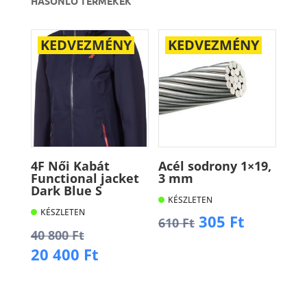
HASONLÓ TERMÉKEK
KEDVEZMÉNY
KEDVEZMÉNY
4F Női Kabát
Acél sodrony 1×19,
Functional jacket
3 mm
Dark Blue S
KÉSZLETEN
KÉSZLETEN
Original
Current
305
Ft
610
Ft
Original
40 800
Ft
price
price
price
Current
20 400
Ft
was:
is:
Kosárba
was:
price
610 Ft.
305 Ft.
40
is:
Kosárba
800 Ft.