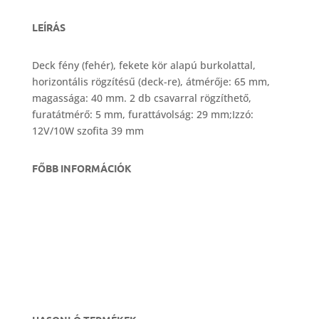
LEÍRÁS
Deck fény (fehér), fekete kör alapú burkolattal,
horizontális rögzítésű (deck-re), átmérője: 65 mm,
magassága: 40 mm. 2 db csavarral rögzíthető,
furatátmérő: 5 mm, furattávolság: 29 mm;Izzó:
12V/10W szofita 39 mm
FŐBB INFORMÁCIÓK