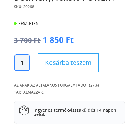
SKU: 30068
KÉSZLETEN
Original
Current
1 850
Ft
3 700
Ft
price
price
was:
is:
Deck
3
1
Kosárba teszem
fény,
700 Ft.
850 Ft.
fekete
POWER
AZ ÁRAK AZ ÁLTALÁNOS FORGALMI ADÓT (27%)
7
TARTALMAZZÁK.
mennyiség
Ingyenes termékvisszaküldés 14 napon
belül.