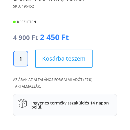
SKU: 196452
KÉSZLETEN
Original
Current
2 450
Ft
4 900
Ft
price
price
was:
is:
Dekli
4
2
Kosárba teszem
168
900 Ft.
450 Ft.
mm,
fehér
AZ ÁRAK AZ ÁLTALÁNOS FORGALMI ADÓT (27%)
mennyiség
TARTALMAZZÁK.
Ingyenes termékvisszaküldés 14 napon
belül.