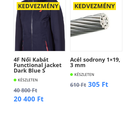
KEDVEZMÉNY
KEDVEZMÉNY
4F Női Kabát
Acél sodrony 1×19,
Functional jacket
3 mm
Dark Blue S
KÉSZLETEN
KÉSZLETEN
Original
Current
305
Ft
610
Ft
Original
40 800
Ft
price
price
price
Current
20 400
Ft
was:
is:
Kosárba
was:
price
610 Ft.
305 Ft.
40
is:
Kosárba
800 Ft.
20
400 Ft.