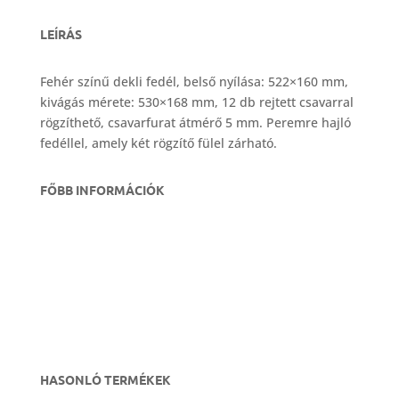
LEÍRÁS
Fehér színű dekli fedél, belső nyílása: 522×160 mm,
kivágás mérete: 530×168 mm, 12 db rejtett csavarral
rögzíthető, csavarfurat átmérő 5 mm. Peremre hajló
fedéllel, amely két rögzítő fülel zárható.
FŐBB INFORMÁCIÓK
HASONLÓ TERMÉKEK