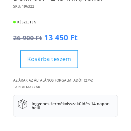
SKU: 196322
KÉSZLETEN
Original
Current
13 450
Ft
26 900
Ft
price
price
was:
is:
26
13
Kosárba teszem
900 Ft.
450 Ft.
Dekli
607x243
mm,
AZ ÁRAK AZ ÁLTALÁNOS FORGALMI ADÓT (27%)
fehér
TARTALMAZZÁK.
mennyiség
Ingyenes termékvisszaküldés 14 napon
belül.