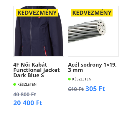
KEDVEZMÉNY
KEDVEZMÉNY
4F Női Kabát
Acél sodrony 1×19,
Functional jacket
3 mm
Dark Blue S
KÉSZLETEN
KÉSZLETEN
Original
Current
305
Ft
610
Ft
Original
40 800
Ft
price
price
price
Current
20 400
Ft
was:
is:
Kosárba
was:
price
610 Ft.
305 Ft.
40
is:
Kosárba
800 Ft.
20