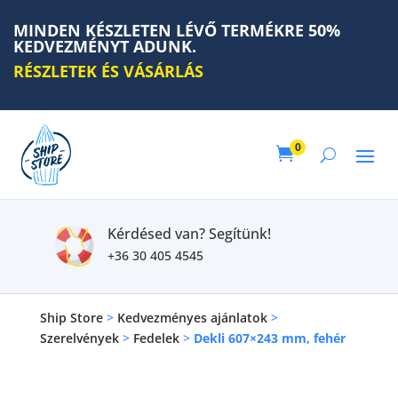
MINDEN KÉSZLETEN LÉVŐ TERMÉKRE 50%
KEDVEZMÉNYT ADUNK.
RÉSZLETEK ÉS VÁSÁRLÁS
0

Kérdésed van? Segítünk!
+36 30 405 4545
Ship Store
>
Kedvezményes ajánlatok
>
Szerelvények
>
Fedelek
>
Dekli 607×243 mm, fehér