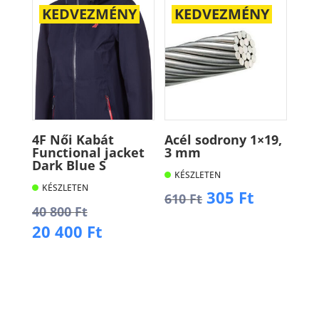
KEDVEZMÉNY
KEDVEZMÉNY
4F Női Kabát
Acél sodrony 1×19,
Functional jacket
3 mm
Dark Blue S
KÉSZLETEN
KÉSZLETEN
Original
Current
305
Ft
610
Ft
Original
40 800
Ft
price
price
price
Current
20 400
Ft
was:
is:
Kosárba
was:
price
610 Ft.
305 Ft.
40
is:
Kosárba
800 Ft.
20
400 Ft.