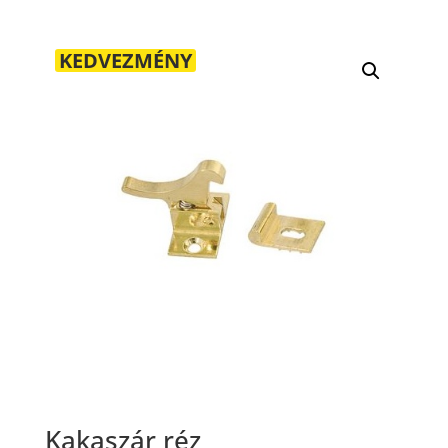
KEDVEZMÉNY
Kakaszár réz