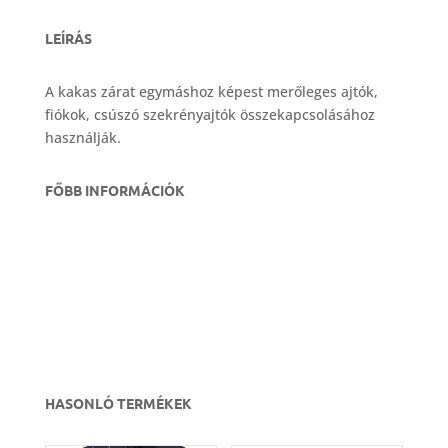
LEÍRÁS
A kakas zárat egymáshoz képest merőleges ajtók,
fiókok, csúszó szekrényajtók összekapcsolásához
használják.
FŐBB INFORMÁCIÓK
HASONLÓ TERMÉKEK