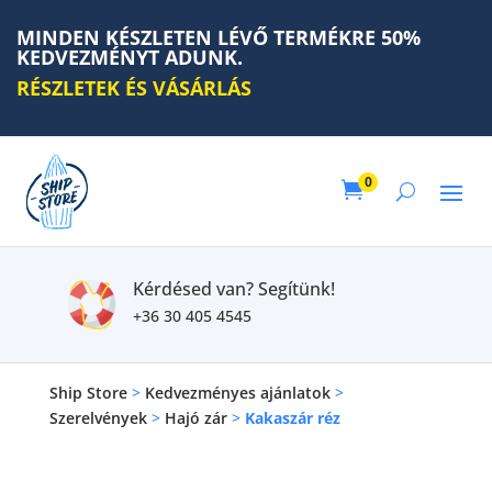
MINDEN KÉSZLETEN LÉVŐ TERMÉKRE 50%
KEDVEZMÉNYT ADUNK.
RÉSZLETEK ÉS VÁSÁRLÁS
0

Kérdésed van? Segítünk!
+36 30 405 4545
Ship Store
>
Kedvezményes ajánlatok
>
Szerelvények
>
Hajó zár
>
Kakaszár réz