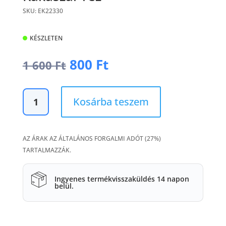
SKU: EK22330
KÉSZLETEN
Original
Current
800
Ft
1 600
Ft
price
price
was:
is:
Kakaszár
1
800 Ft.
Kosárba teszem
réz
600 Ft.
mennyiség
AZ ÁRAK AZ ÁLTALÁNOS FORGALMI ADÓT (27%)
TARTALMAZZÁK.
Ingyenes termékvisszaküldés 14 napon
belül.