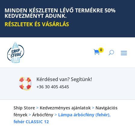
MINDEN KÉSZLETEN LÉVŐ TERMÉKRE 50%
KEDVEZMÉNYT ADUNK.
RÉSZLETEK ÉS VÁSÁRLÁS
0

Kérdésed van? Segítünk!
+36 30 405 4545
Ship Store
>
Kedvezményes ajánlatok
>
Navigációs
fények
>
Árbócfény
>
Lámpa árbócfény (fehér),
fehér CLASSIC 12