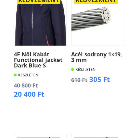
4F Női Kabát
Acél sodrony 1×19,
Functional jacket
3 mm
Dark Blue S
KÉSZLETEN
KÉSZLETEN
Original
Current
305
Ft
610
Ft
Original
40 800
Ft
price
price
price
Current
20 400
Ft
was:
is:
Kosárba
was:
price
610 Ft.
305 Ft.
40
is:
Kosárba
800 Ft.
20
400 Ft.