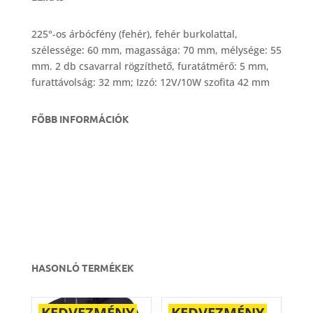
225°-os árbócfény (fehér), fehér burkolattal,
szélessége: 60 mm, magassága: 70 mm, mélysége: 55
mm. 2 db csavarral rögzíthető, furatátmérő: 5 mm,
furattávolság: 32 mm; Izzó: 12V/10W szofita 42 mm
FŐBB INFORMÁCIÓK
HASONLÓ TERMÉKEK
KEDVEZMÉNY
KEDVEZMÉNY