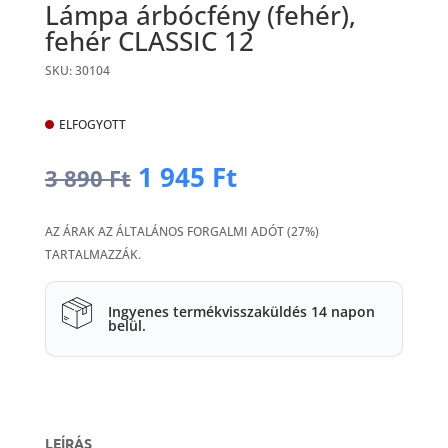
Lámpa árbócfény (fehér),
fehér CLASSIC 12
SKU: 30104
ELFOGYOTT
Original
Current
1 945
Ft
3 890
Ft
price
price
was:
is:
AZ ÁRAK AZ ÁLTALÁNOS FORGALMI ADÓT (27%)
3
1
TARTALMAZZÁK.
890 Ft.
945 Ft.
Ingyenes termékvisszaküldés 14 napon
belül.
LEÍRÁS