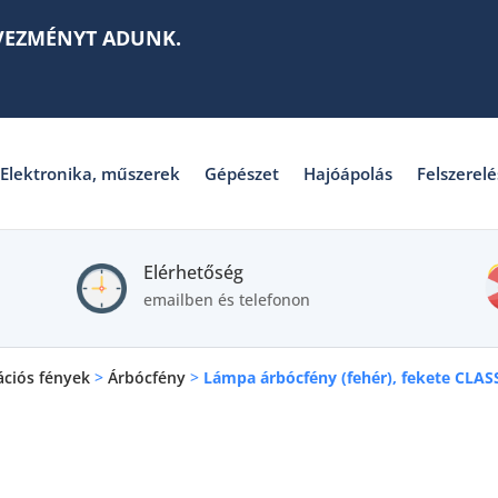
VEZMÉNYT ADUNK.
Elektronika, műszerek
Gépészet
Hajóápolás
Felszerelé
Elérhetőség
emailben és telefonon
ációs fények
>
Árbócfény
>
Lámpa árbócfény (fehér), fekete CLAS