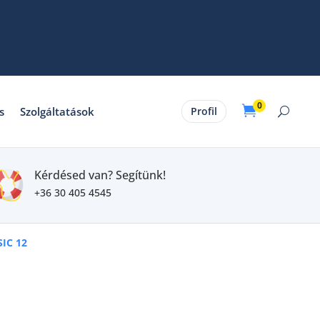
0

s
Szolgáltatások
Profil
Kérdésed van? Segítünk!
+36 30 405 4545
SIC 12