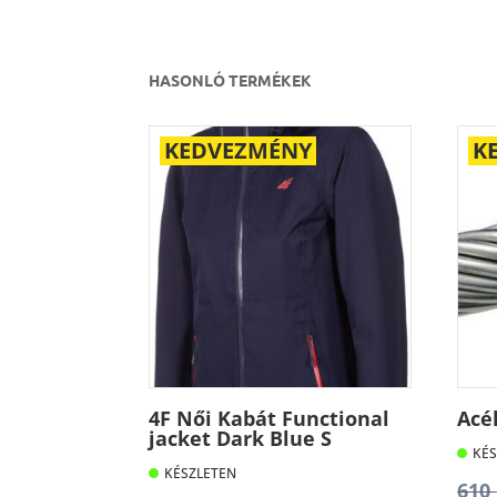
HASONLÓ TERMÉKEK
KEDVEZMÉNY
K
4F Női Kabát Functional
Acé
jacket Dark Blue S
KÉS
KÉSZLETEN
610