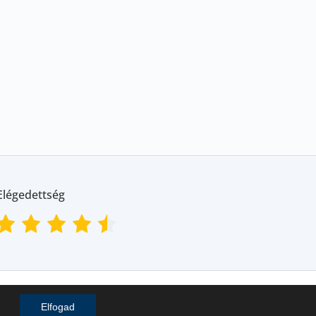
Elégedettség
Ship Store Kft. © 2018-2025
Elfogad