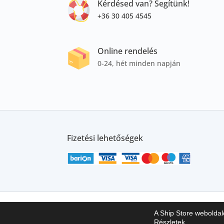
Kérdésed van? Segítünk!
+36 30 405 4545
Online rendelés
0-24, hét minden napján
Fizetési lehetőségek
Írj nekünk!
Blog
Impresszum
ÁSZF
A
A Ship Store webolda
Részletek