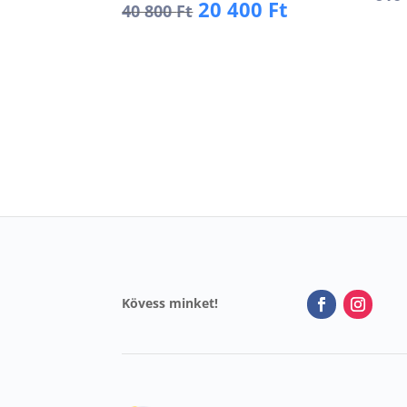
Original
Current
20 400
Ft
40 800
Ft
price
price
K
was:
is:
Kosárba
40
20
800 Ft.
400 Ft.
Kövess minket!