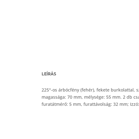
LEÍRÁS
225°-os árbócfény (fehér), fekete burkolattal,
magassága: 70 mm, mélysége: 55 mm. 2 db csav
furatátmérő: 5 mm, furattávolság: 32 mm; Izz