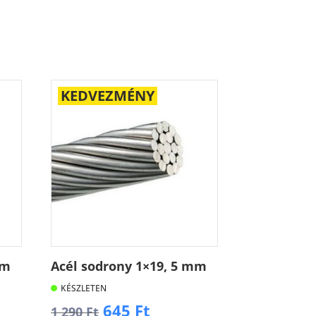
KEDVEZMÉNY
mm
Acél sodrony 1×19, 5 mm
KÉSZLETEN
t
Original
Current
645
Ft
1 290
Ft