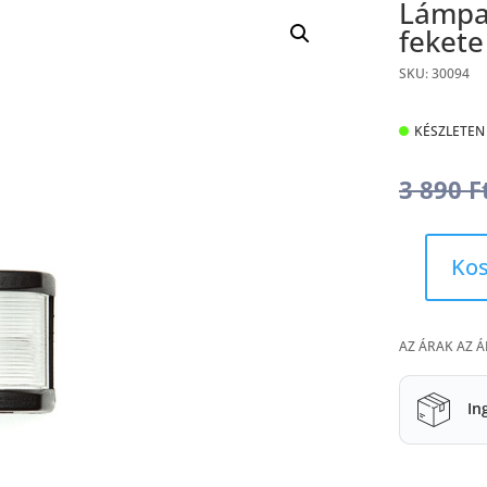
Lámpa 
fekete
SKU: 30094
KÉSZLETEN
3 890
F
Kos
Lámpa
árbócfény
(fehér),
AZ ÁRAK AZ 
fekete
CLASSIC
12
In
mennyiség