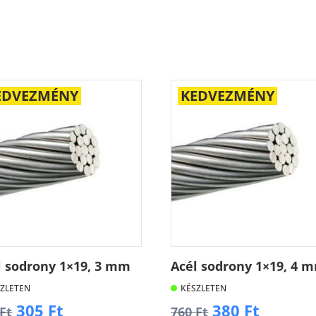
EDVEZMÉNY
KEDVEZMÉNY
l sodrony 1×19, 3 mm
Acél sodrony 1×19, 4 
ZLETEN
KÉSZLETEN
Original
Current
Original
Curren
305
Ft
380
Ft
Ft
760
Ft