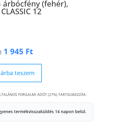
árbócfény (fehér),
 CLASSIC 12
Original
Current
1 945
Ft
t
price
price
was:
is:
3
1
árba teszem
890 Ft.
945 Ft.
ÁLTALÁNOS FORGALMI ADÓT (27%) TARTALMAZZÁK.
gyenes termékvisszaküldés 14 napon belül.