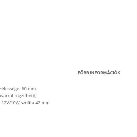
FŐBB INFORMÁCIÓK
 szélessége: 60 mm,
arral rögzíthető,
ó: 12V/10W szofita 42 mm