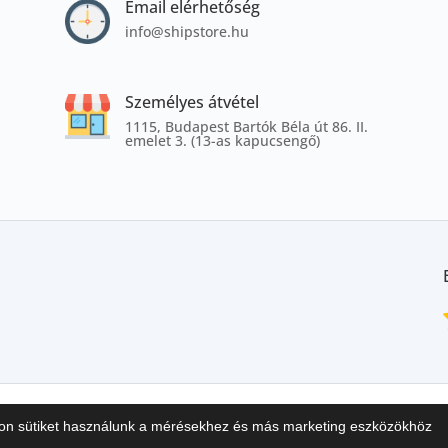
Email elérhetőség
info@shipstore.hu
Személyes átvétel
1115, Budapest Bartók Béla út 86. II.
emelet 3. (13-as kapucsengő)
datkezelés
Pályázatok
lon sütiket használunk a mérésekhez és más marketing eszközökhöz