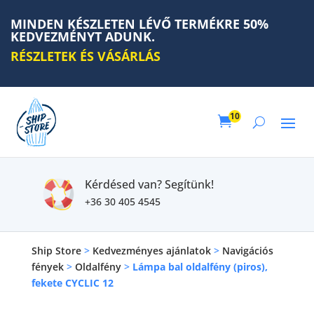
MINDEN KÉSZLETEN LÉVŐ TERMÉKRE 50%
KEDVEZMÉNYT ADUNK.
RÉSZLETEK ÉS VÁSÁRLÁS
10

Kérdésed van? Segítünk!
+36 30 405 4545
Ship Store
>
Kedvezményes ajánlatok
>
Navigációs
fények
>
Oldalfény
>
Lámpa bal oldalfény (piros),
fekete CYCLIC 12