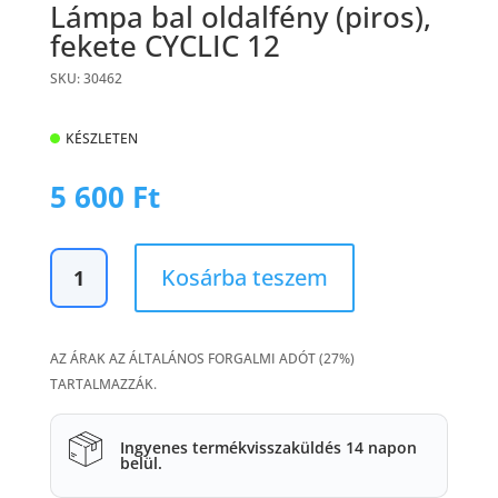
Lámpa bal oldalfény (piros),
fekete CYCLIC 12
SKU: 30462
KÉSZLETEN
5 600
Ft
Lámpa
Kosárba teszem
bal
oldalfény
(piros),
AZ ÁRAK AZ ÁLTALÁNOS FORGALMI ADÓT (27%)
fekete
TARTALMAZZÁK.
CYCLIC
12
mennyiség
Ingyenes termékvisszaküldés 14 napon
belül.