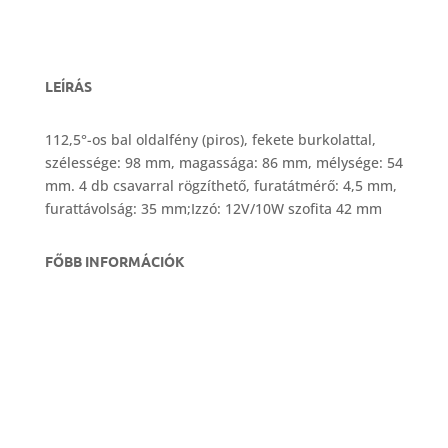
LEÍRÁS
112,5°-os bal oldalfény (piros), fekete burkolattal,
szélessége: 98 mm, magassága: 86 mm, mélysége: 54
mm. 4 db csavarral rögzíthető, furatátmérő: 4,5 mm,
furattávolság: 35 mm;Izzó: 12V/10W szofita 42 mm
FŐBB INFORMÁCIÓK