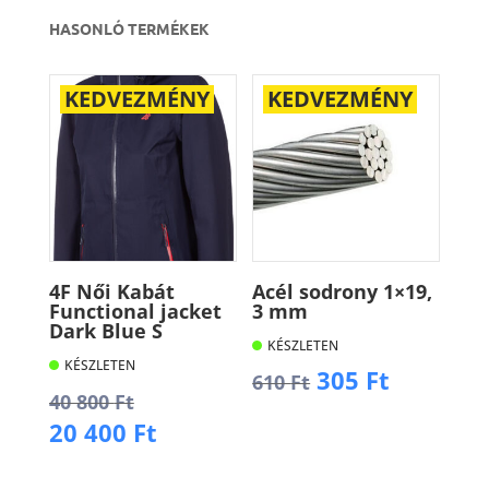
HASONLÓ TERMÉKEK
KEDVEZMÉNY
KEDVEZMÉNY
4F Női Kabát
Acél sodrony 1×19,
Functional jacket
3 mm
Dark Blue S
KÉSZLETEN
KÉSZLETEN
Original
Current
305
Ft
610
Ft
Original
40 800
Ft
price
price
price
Current
20 400
Ft
was:
is:
Kosárba
was:
price
610 Ft.
305 Ft.
40
is: