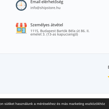
Email elérhetőség
info@shipstore.hu
Személyes átvétel
1115, Budapest Bartók Béla út 86. II.
emelet 3. (13-as kapucsengő)
datkezelés
Pályázatok
lon sütiket használunk a mérésekhez és más marketing eszközökhöz