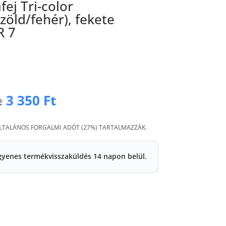
ej Tri-color
/zöld/fehér), fekete
R 7
Original
Current
3 350
Ft
t
price
price
was:
is:
ÁLTALÁNOS FORGALMI ADÓT (27%) TARTALMAZZÁK.
6
3
700 Ft.
350 Ft.
gyenes termékvisszaküldés 14 napon belül.