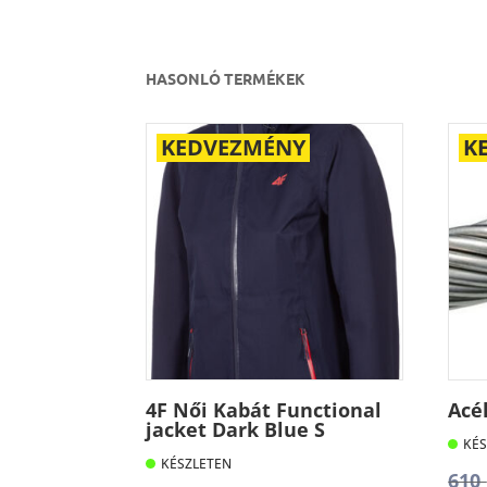
HASONLÓ TERMÉKEK
KEDVEZMÉNY
K
4F Női Kabát Functional
Acé
jacket Dark Blue S
KÉS
KÉSZLETEN
610