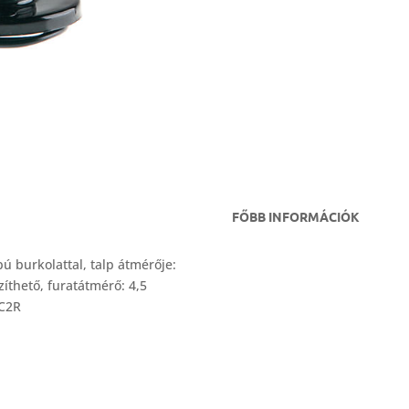
FŐBB INFORMÁCIÓK
apú burkolattal, talp átmérője:
íthető, furatátmérő: 4,5
,C2R