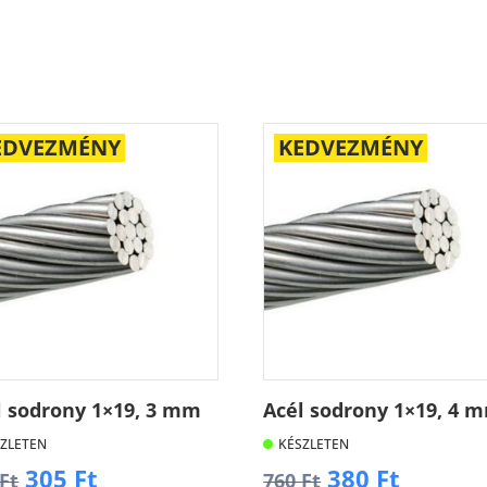
EDVEZMÉNY
KEDVEZMÉNY
l sodrony 1×19, 3 mm
Acél sodrony 1×19, 4 
ZLETEN
KÉSZLETEN
Original
Current
Original
Curren
305
Ft
380
Ft
Ft
760
Ft