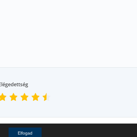
Elégedettség
Ship Store Kft. © 2018-2025
Elfogad