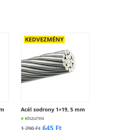
KEDVEZMÉNY
mm
Acél sodrony 1×19, 5 mm
KÉSZLETEN
t
Original
Current
645
Ft
1 290
Ft