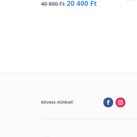
Original
Current
20 400
Ft
40 800
Ft
price
price
K
was:
is:
Kosárba
40
20
800 Ft.
400 Ft.
Kövess minket!