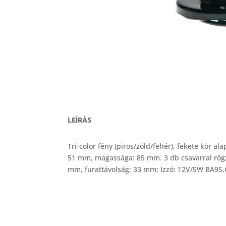
LEÍRÁS
Tri-color fény (piros/zöld/fehér), fekete kör al
51 mm, magassága: 85 mm. 3 db csavarral rögz
mm, furattávolság: 33 mm; Izzó: 12V/5W BA9S