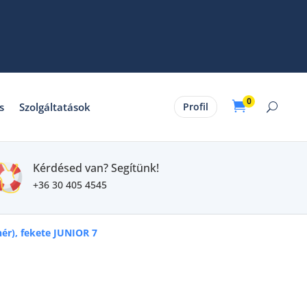
0

s
Szolgáltatások
Profil
Kérdésed van? Segítünk!
+36 30 405 4545
hér), fekete JUNIOR 7