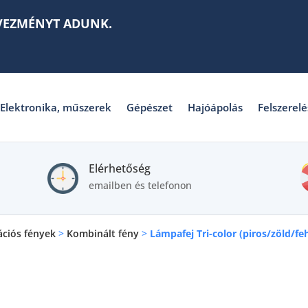
VEZMÉNYT ADUNK.
Elektronika, műszerek
Gépészet
Hajóápolás
Felszerelé
Elérhetőség
emailben és telefonon
ációs fények
>
Kombinált fény
>
Lámpafej Tri-color (piros/zöld/fe