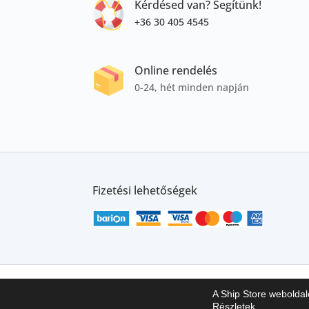
Kérdésed van? Segítünk!
+36 30 405 4545
Online rendelés
0-24, hét minden napján
Fizetési lehetőségek
Írj nekünk!
Blog
Impresszum
ÁSZF
A
A Ship Store webolda
Részletek