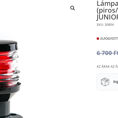
Lámpaf
(piros
JUNIO
SKU: 30804
ELFOGYOTT
6 700
F
AZ ÁRAK AZ 
In