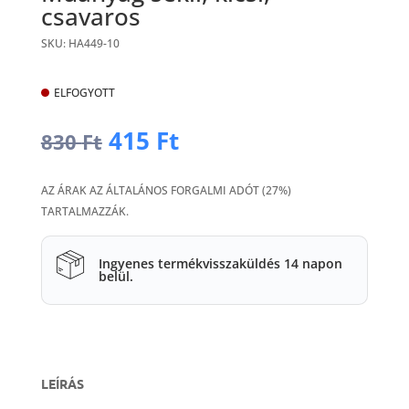
csavaros
SKU: HA449-10
ELFOGYOTT
Original
Current
415
Ft
830
Ft
price
price
was:
is:
AZ ÁRAK AZ ÁLTALÁNOS FORGALMI ADÓT (27%)
830 Ft.
415 Ft.
TARTALMAZZÁK.
Ingyenes termékvisszaküldés 14 napon
belül.
LEÍRÁS