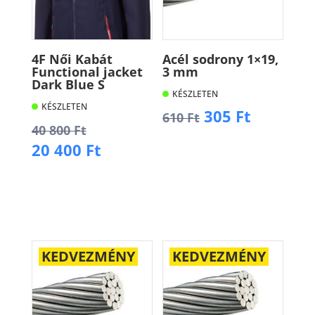
4F Női Kabát
Acél sodrony 1×19,
Functional jacket
3 mm
Dark Blue S
KÉSZLETEN
KÉSZLETEN
Original
Current
305
Ft
610
Ft
Original
40 800
Ft
price
price
price
Current
20 400
Ft
was:
is:
Kosárba
was:
price
610 Ft.
305 Ft.
40
is:
Kosárba
800 Ft.
20
400 Ft.
KEDVEZMÉNY
KEDVEZMÉNY