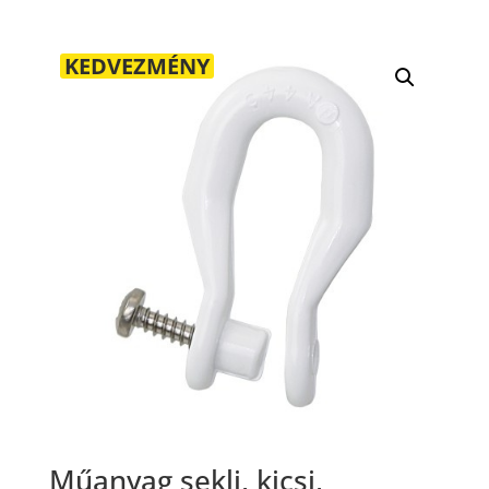
KEDVEZMÉNY
Műanyag sekli, kicsi,