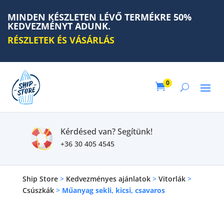
MINDEN KÉSZLETEN LÉVŐ TERMÉKRE 50%
KEDVEZMÉNYT ADUNK.
RÉSZLETEK ÉS VÁSÁRLÁS
0

Kérdésed van? Segítünk!
+36 30 405 4545
Ship Store
>
Kedvezményes ajánlatok
>
Vitorlák
>
Csúszkák
>
Műanyag sekli, kicsi, csavaros