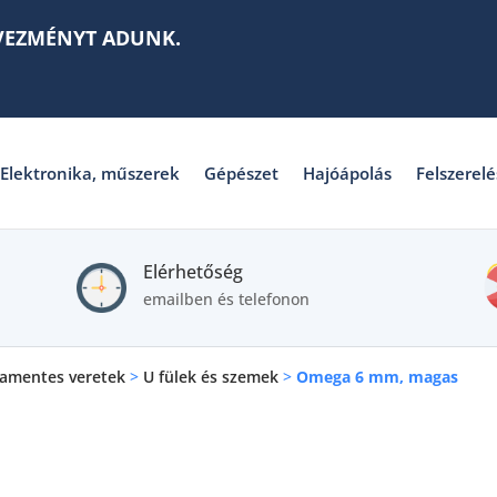
VEZMÉNYT ADUNK.
Elektronika, műszerek
Gépészet
Hajóápolás
Felszerelé
Elérhetőség
emailben és telefonon
amentes veretek
>
U fülek és szemek
>
Omega 6 mm, magas