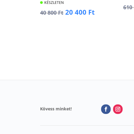
KÉSZLETEN
610
Original
Current
20 400
Ft
40 800
Ft
price
price
K
was:
is:
Kosárba
40
20
800 Ft.
400 Ft.
Kövess minket!