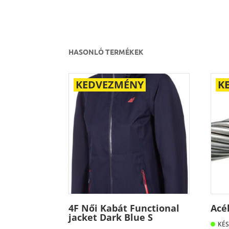
HASONLÓ TERMÉKEK
KEDVEZMÉNY
K
4F Női Kabát Functional
Acé
jacket Dark Blue S
KÉS