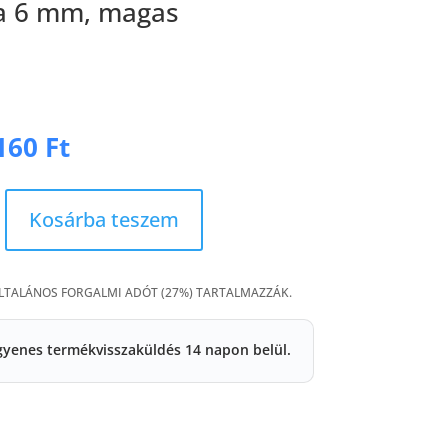
 6 mm, magas
Original
Current
160
Ft
price
price
was:
is:
320 Ft.
160 Ft.
Kosárba teszem
ÁLTALÁNOS FORGALMI ADÓT (27%) TARTALMAZZÁK.
gyenes termékvisszaküldés 14 napon belül.