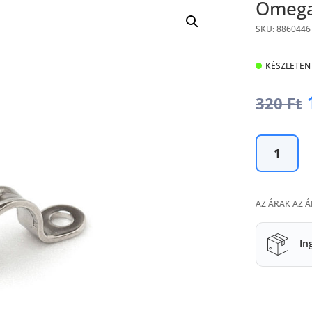
Omega
SKU: 8860446
KÉSZLETEN
320
Ft
Omega
6
mm,
magas
AZ ÁRAK AZ 
mennyiség
In