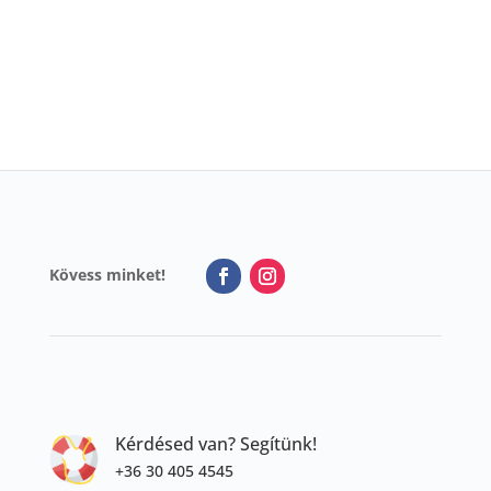
760 Ft.
380 Ft.
1
645 Ft.
290 Ft.
Kövess minket!
Kérdésed van? Segítünk!
+36 30 405 4545