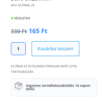
SKU: 8279406_29
KÉSZLETEN
Original
Current
165
Ft
330
Ft
price
price
was:
is:
Stift
330 Ft.
165 Ft.
Kosárba teszem
6x29mm
mennyiség
AZ ÁRAK AZ ÁLTALÁNOS FORGALMI ADÓT (27%)
TARTALMAZZÁK.
Ingyenes termékvisszaküldés 14 napon
belül.