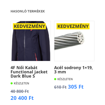
HASONLÓ TERMÉKEK
KEDVEZMÉNY
KEDVEZMÉNY
4F Női Kabát
Acél sodrony 1×19,
Functional jacket
3 mm
Dark Blue S
KÉSZLETEN
KÉSZLETEN
Original
Current
305
Ft
610
Ft
Original
40 800
Ft
price
price
price
Current
20 400
Ft
was:
is:
Kosárba
was:
price
610 Ft.
305 Ft.