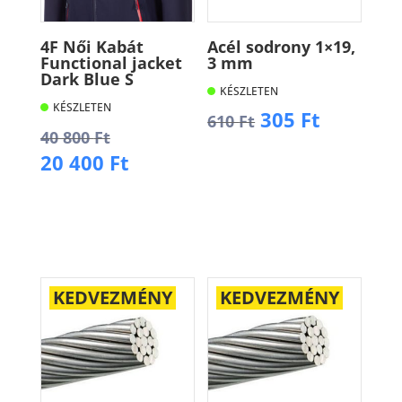
4F Női Kabát
Acél sodrony 1×19,
Functional jacket
3 mm
Dark Blue S
KÉSZLETEN
KÉSZLETEN
Original
Current
305
Ft
610
Ft
Original
40 800
Ft
price
price
price
Current
20 400
Ft
was:
is:
Kosárba
was:
price
610 Ft.
305 Ft.
40
is:
Kosárba
800 Ft.
20
400 Ft.
KEDVEZMÉNY
KEDVEZMÉNY