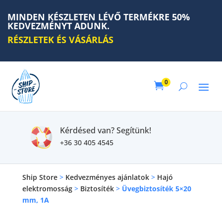
MINDEN KÉSZLETEN LÉVŐ TERMÉKRE 50%
KEDVEZMÉNYT ADUNK.
RÉSZLETEK ÉS VÁSÁRLÁS
0

Kérdésed van? Segítünk!
+36 30 405 4545
Ship Store
>
Kedvezményes ajánlatok
>
Hajó
elektromosság
>
Biztosíték
>
Üvegbiztosíték 5×20
mm, 1A