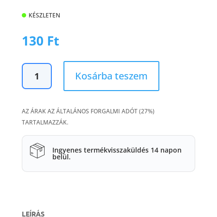
KÉSZLETEN
130
Ft
Üvegbiztosíték
Kosárba teszem
5x20
mm,
1A
AZ ÁRAK AZ ÁLTALÁNOS FORGALMI ADÓT (27%)
mennyiség
TARTALMAZZÁK.
Ingyenes termékvisszaküldés 14 napon
belül.
LEÍRÁS