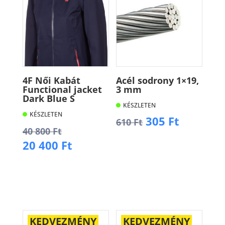
4F Női Kabát
Acél sodrony 1×19,
Functional jacket
3 mm
Dark Blue S
KÉSZLETEN
KÉSZLETEN
Original
Current
305
Ft
610
Ft
Original
40 800
Ft
price
price
price
Current
20 400
Ft
was:
is:
Kosárba
was:
price
610 Ft.
305 Ft.
40
is:
Kosárba
800 Ft.
20
400 Ft.
KEDVEZMÉNY
KEDVEZMÉNY