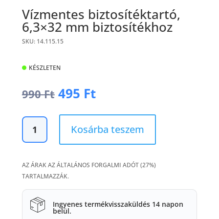
Vízmentes biztosítéktartó,
6,3×32 mm biztosítékhoz
SKU: 14.115.15
KÉSZLETEN
Original
Current
495
Ft
990
Ft
price
price
was:
is:
Vízmentes
990 Ft.
495 Ft.
Kosárba teszem
biztosítéktartó,
6,3x32
mm
AZ ÁRAK AZ ÁLTALÁNOS FORGALMI ADÓT (27%)
biztosítékhoz
TARTALMAZZÁK.
mennyiség
Ingyenes termékvisszaküldés 14 napon
belül.