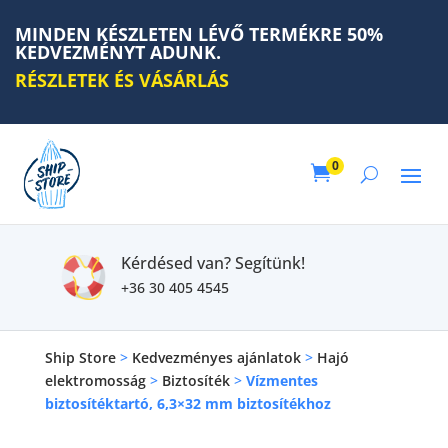
MINDEN KÉSZLETEN LÉVŐ TERMÉKRE 50%
KEDVEZMÉNYT ADUNK.
RÉSZLETEK ÉS VÁSÁRLÁS
0

Kérdésed van? Segítünk!
+36 30 405 4545
Ship Store
>
Kedvezményes ajánlatok
>
Hajó
elektromosság
>
Biztosíték
>
Vízmentes
biztosítéktartó, 6,3×32 mm biztosítékhoz