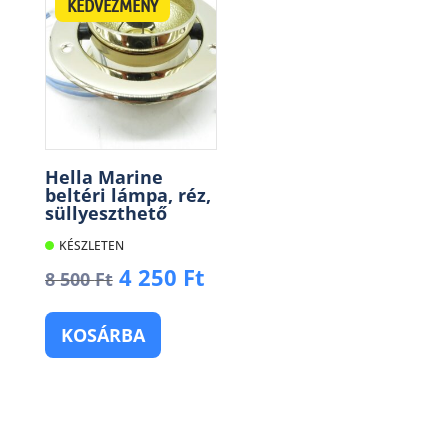
KEDVEZMÉNY
Hella Marine
beltéri lámpa, réz,
süllyeszthető
KÉSZLETEN
Original
Current
4 250
Ft
8 500
Ft
price
price
was:
is:
KOSÁRBA
8
4
500 Ft.
250 Ft.