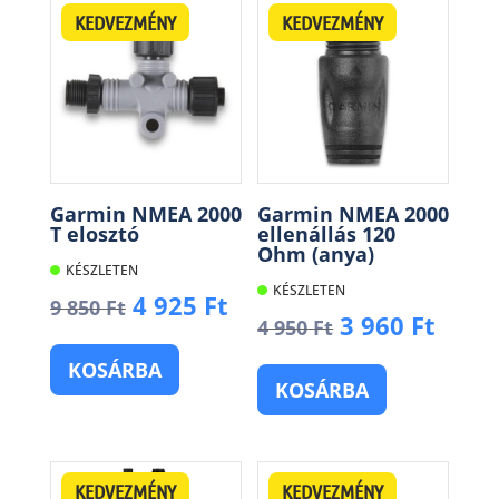
KEDVEZMÉNY
KEDVEZMÉNY
Garmin NMEA 2000
Garmin NMEA 2000
T elosztó
ellenállás 120
Ohm (anya)
KÉSZLETEN
KÉSZLETEN
Original
Current
4 925
Ft
9 850
Ft
Original
Curr
3 960
Ft
4 950
Ft
price
price
price
price
was:
is:
KOSÁRBA
was:
is:
9
4
KOSÁRBA
4
3
850 Ft.
925 Ft.
950 Ft.
960 F
KEDVEZMÉNY
KEDVEZMÉNY