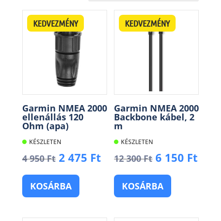
popularity
KEDVEZMÉNY
KEDVEZMÉNY
Garmin NMEA 2000
Garmin NMEA 2000
ellenállás 120
Backbone kábel, 2
Ohm (apa)
m
KÉSZLETEN
KÉSZLETEN
Original
Current
Original
Cur
2 475
Ft
6 150
Ft
4 950
Ft
12 300
Ft
price
price
price
pric
was:
is:
was:
is:
KOSÁRBA
KOSÁRBA
4
2
12
6
950 Ft.
475 Ft.
300 Ft.
150 