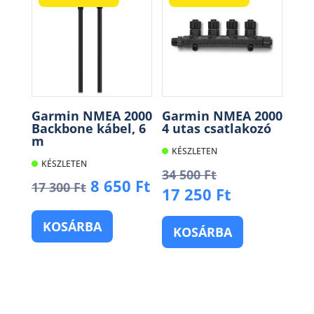
Garmin NMEA 2000
Garmin NMEA 2000
Backbone kábel, 6
4 utas csatlakozó
m
KÉSZLETEN
KÉSZLETEN
Original
34 500
Ft
Original
Current
8 650
Ft
17 300
Ft
price
Current
17 250
Ft
price
price
was:
price
was:
is:
34
KOSÁRBA
is:
KOSÁRBA
17
8
500 Ft.
17
300 Ft.
650 Ft.
250 Ft.