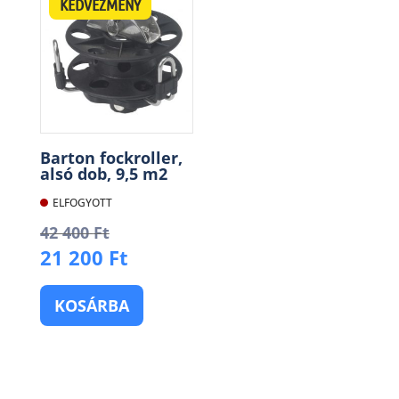
KEDVEZMÉNY
Barton fockroller,
alsó dob, 9,5 m2
ELFOGYOTT
Original
42 400
Ft
price
Current
21 200
Ft
was:
price
42
is:
KOSÁRBA
400 Ft.
21
200 Ft.