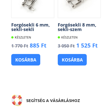
Forgósekli 6 mm,
Forgósekli 8 mm,
sekli-sekli
sekli-szem
KÉSZLETEN
KÉSZLETEN
Original
Current
Original
Curr
885
Ft
1 525
Ft
1 770
Ft
3 050
Ft
price
price
price
price
was:
is:
was:
is:
KOSÁRBA
KOSÁRBA
1
885 Ft.
3
1
770 Ft.
050 Ft.
525 F
SEGÍTSÉG A VÁSÁRLÁSHOZ