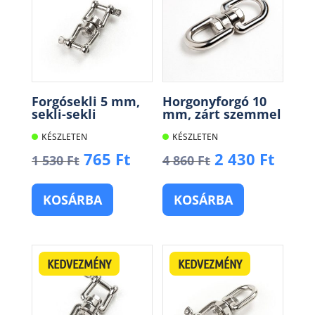
Forgósekli 5 mm,
Horgonyforgó 10
sekli-sekli
mm, zárt szemmel
KÉSZLETEN
KÉSZLETEN
Original
Current
Original
Curr
765
Ft
2 430
Ft
1 530
Ft
4 860
Ft
price
price
price
price
was:
is:
was:
is:
KOSÁRBA
KOSÁRBA
1
765 Ft.
4
2
530 Ft.
860 Ft.
430 F
KEDVEZMÉNY
KEDVEZMÉNY