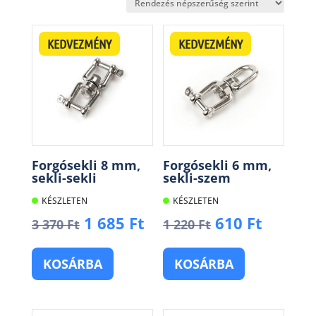
popularity
KEDVEZMÉNY
KEDVEZMÉNY
Forgósekli 8 mm,
Forgósekli 6 mm,
sekli-sekli
sekli-szem
KÉSZLETEN
KÉSZLETEN
Original
Current
Original
Curren
1 685
Ft
610
Ft
3 370
Ft
1 220
Ft
price
price
price
price
was:
is:
was:
is:
KOSÁRBA
KOSÁRBA
3
1
1
610 Ft.
370 Ft.
685 Ft.
220 Ft.