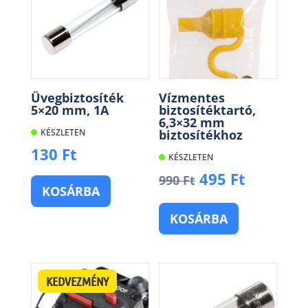
Üvegbiztosíték
Vízmentes
5×20 mm, 1A
biztosítéktartó,
6,3×32 mm
KÉSZLETEN
biztosítékhoz
130
Ft
KÉSZLETEN
Original
Current
495
Ft
990
Ft
KOSÁRBA
price
price
was:
is:
KOSÁRBA
990 Ft.
495 Ft.
KEDVEZMÉNY