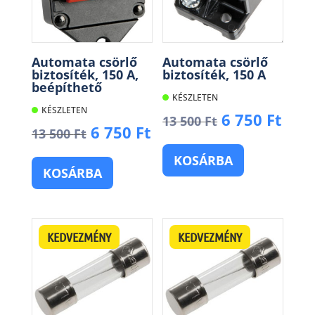
Automata csörlő
Automata csörlő
biztosíték, 150 A,
biztosíték, 150 A
beépíthető
KÉSZLETEN
KÉSZLETEN
Original
Cur
6 750
Ft
13 500
Ft
Original
Current
6 750
Ft
13 500
Ft
price
pric
price
price
was:
is:
KOSÁRBA
was:
is:
13
6
KOSÁRBA
13
6
500 Ft.
750 
500 Ft.
750 Ft.
KEDVEZMÉNY
KEDVEZMÉNY