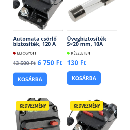
Automata csörlő
Üvegbiztosíték
biztosíték, 120 A
5×20 mm, 10A
ELFOGYOTT
KÉSZLETEN
Original
Current
6 750
Ft
130
Ft
13 500
Ft
price
price
was:
is:
KOSÁRBA
KOSÁRBA
13
6
500 Ft.
750 Ft.
KEDVEZMÉNY
KEDVEZMÉNY