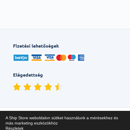
Fizetési lehetőségek
Elégedettség
A Ship Store weboldalon sütiket használunk a mérésekhez és
más marketing eszközökhöz
Részletek