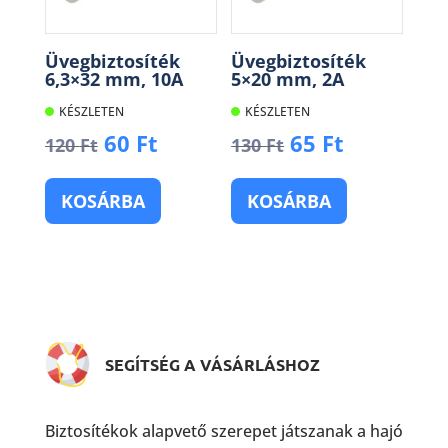
Üvegbiztosíték
Üvegbiztosíték
6,3×32 mm, 10A
5×20 mm, 2A
KÉSZLETEN
KÉSZLETEN
Original
Current
Original
Current
60
Ft
65
Ft
120
Ft
130
Ft
price
price
price
price
was:
is:
was:
is:
KOSÁRBA
KOSÁRBA
120 Ft.
60 Ft.
130 Ft.
65 Ft.
SEGÍTSÉG A VÁSÁRLÁSHOZ
Biztosítékok alapvető szerepet játszanak a hajó